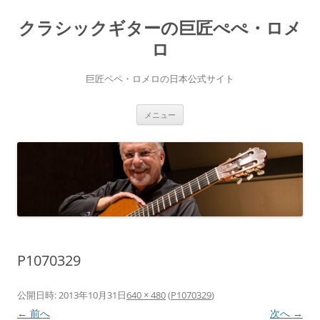
コ
ン
クラシックギターの巨匠ぺぺ・ロメ
テ
ン
ツ
ロ
へ
ス
キ
巨匠ペペ・ロメロの日本公式サイト
ッ
プ
メニュー
P1070329
公開日時:
2013年10月31日
640 × 480
(
P1070329
)
← 前へ
次へ →